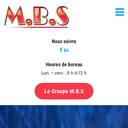
Nous suivre
Heures de bureau
Lun. – ven. : 9 h à 13 h
Le Groupe M.B.S