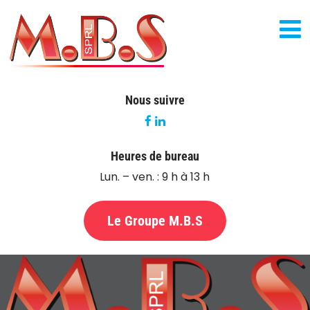
Nous suivre
Heures de bureau
Lun. – ven. : 9 h à 13 h
Le Groupe M.B.S